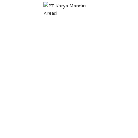
PT Karya Mandiri Kreasi
Produsen dan Supplier
Kardus & Karton Box
Selengkapnya