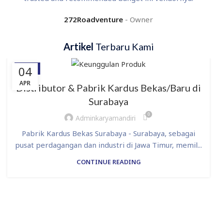
272Roadventure
Owner
Artikel
Terbaru Kami
04
BLOG
APR
Distributor & Pabrik Kardus Bekas/Baru di
Surabaya
0
Adminkaryamandiri
Pabrik Kardus Bekas Surabaya - Surabaya, sebagai
pusat perdagangan dan industri di Jawa Timur, memil...
CONTINUE READING