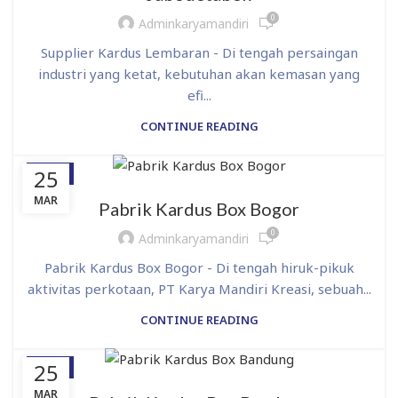
0
Adminkaryamandiri
Supplier Kardus Lembaran - Di tengah persaingan
industri yang ketat, kebutuhan akan kemasan yang
efi...
CONTINUE READING
25
BLOG
MAR
Pabrik Kardus Box Bogor
0
Adminkaryamandiri
Pabrik Kardus Box Bogor - Di tengah hiruk-pikuk
aktivitas perkotaan, PT Karya Mandiri Kreasi, sebuah...
CONTINUE READING
25
BLOG
MAR