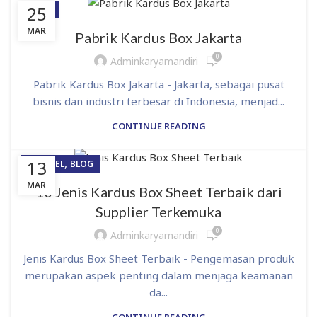
25
BLOG
MAR
Pabrik Kardus Box Jakarta
0
Adminkaryamandiri
Pabrik Kardus Box Jakarta - Jakarta, sebagai pusat
bisnis dan industri terbesar di Indonesia, menjad...
CONTINUE READING
,
13
ARTIKEL
BLOG
MAR
10 Jenis Kardus Box Sheet Terbaik dari
Supplier Terkemuka
0
Adminkaryamandiri
Jenis Kardus Box Sheet Terbaik - Pengemasan produk
merupakan aspek penting dalam menjaga keamanan
da...
CONTINUE READING