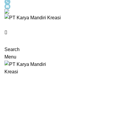
(021) 543 98 320
info@karyamandirikreasi.com
Kalideres, Jakarta Barat, DKI Jakarta.
Search
Menu